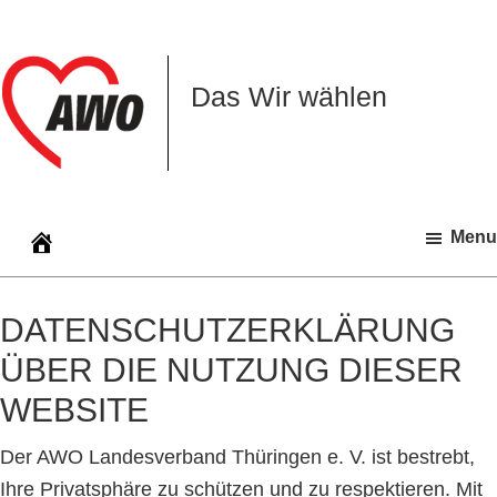
Zur
Zum
Zur
Hauptnavigation
Inhalt
Seitenspalte
springen
springen
springen
Das Wir wählen
Menu
DATENSCHUTZERKLÄRUNG
ÜBER DIE NUTZUNG DIESER
WEBSITE
Der AWO Landesverband Thüringen e. V. ist bestrebt,
Ihre Privatsphäre zu schützen und zu respektieren. Mit