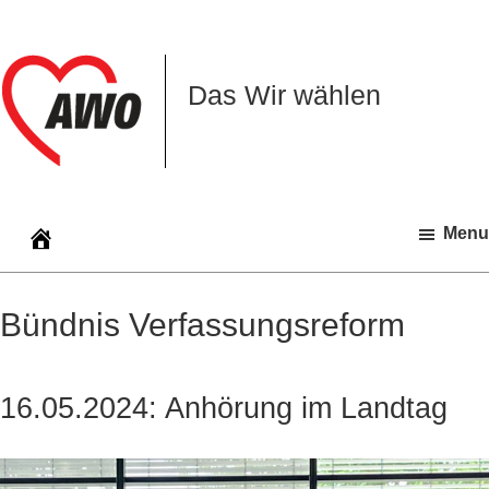
Zur
Zum
Zur
Hauptnavigation
Inhalt
Seitenspalte
springen
springen
springen
Das Wir wählen
Menu
Bündnis Verfassungsreform
16.05.2024: Anhörung im Landtag