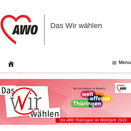
Zur
Zum
Zur
Hauptnavigation
Inhalt
Seitenspalte
springen
springen
springen
Das Wir wählen
Menu